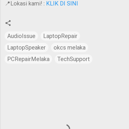
📍Lokasi kami! :
KLIK DI SINI
AudioIssue
LaptopRepair
LaptopSpeaker
okcs melaka
PCRepairMelaka
TechSupport
C
o
m
m
e
n
t