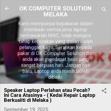
Skip to main content
OK COMPUTER SOLUTION
MELAKA
Kami mempunyai kepakaran dalam
membaiki semua jenis laptop
termasuklah MAC, tidak mengira
tahap kerosakan yang dialami oleh
pelanggan kami. Serahkan kepada
pakar di OK Computer Solution dan
anda akan mendapat hasil yang
sangat berpuas hati. Jangan beli
baru, Laptop anda masih boleh
dibaiki.
Speaker Laptop Perlahan atau Pecah?
Ini Cara Atasinya - ( Kedai Repair Laptop
Berkualiti di Melaka )
September 19, 2025