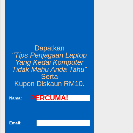
Dapatkan
"Tips Penjagaan Laptop
Yang Kedai Komputer
Tidak Mahu Anda Tahu"
Serta
Kupon Diskaun RM10.
PERCUMA!
Nama:
Email: