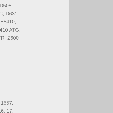
 D505,
C, D631,
 E5410,
6410 ATG,
FR, Z600
 1557,
6, 17,