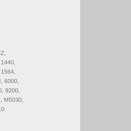
7Z,
 1440,
 1564,
, 6000,
, 9200,
, M5030,
10