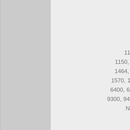
11
1150,
1464,
1570, 
6400, 
9300, 9
N