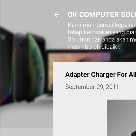
OK COMPUTER SOL
Kami mempunyai kepakara
tahap kerosakan yang dia
Solution dan anda akan me
masih boleh dibaiki.
Adapter Charger For All
September 29, 2011