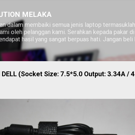
Skip to main content
UTION MELAKA
n dalam membaiki semua jenis laptop termasuklah
lami oleh pelanggan kami. Serahkan kepada pakar 
ndapat hasil yang sangat berpuas hati. Jangan beli
 DELL (Socket Size: 7.5*5.0 Output: 3.34A / 4