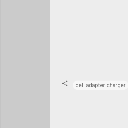
dell adapter charger
C
o
m
m