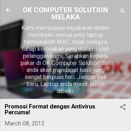
Skip to main content
OK COMPUTER SOLUTION
MELAKA
Kami mempunyai kepakaran dalam
membaiki semua jenis laptop
termasuklah MAC, tidak mengira
tahap kerosakan yang dialami oleh
pelanggan kami. Serahkan kepada
pakar di OK Computer Solution dan
anda akan mendapat hasil yang
sangat berpuas hati. Jangan beli
baru, Laptop anda masih boleh
dibaiki.
Promosi Format dengan Antivirus
Percuma!
March 08, 2012