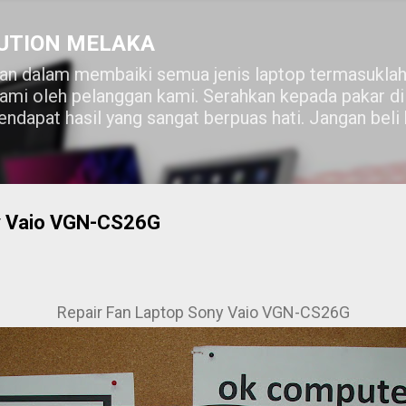
Skip to main content
UTION MELAKA
n dalam membaiki semua jenis laptop termasuklah
lami oleh pelanggan kami. Serahkan kepada pakar 
ndapat hasil yang sangat berpuas hati. Jangan beli
y Vaio VGN-CS26G
Repair Fan Laptop Sony Vaio VGN-CS26G