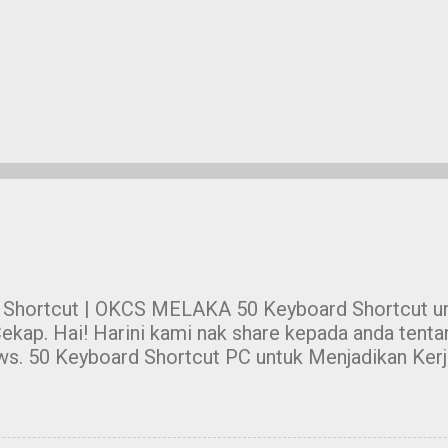
 Shortcut | OKCS MELAKA 50 Keyboard Shortcut un
ekap. Hai! Harini kami nak share kepada anda tent
s. 50 Keyboard Shortcut PC untuk Menjadikan Ker
ja dengan menggunakan mouse sahaja sangat leceh
unakan suatu software. Contohnya, anda perlu teka
ks, ataupun anda perlu menggunakan mouse untuk m