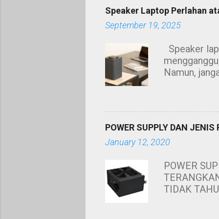
seperti bold
Speaker Laptop Perlahan atau
untuk window
September 19, 2025
berguna iait
telah mengum
Speaker lapt
membantu and
mengganggu, 
Namun, janga
Beberapa seb
Habuk yang t
driver rosak.
bunyi. Bunyi
POWER SUPPLY DAN JENIS
penggunaan a
January 12, 2020
grill speake
Windows dan p
POWER SUPP
untuk elak ko
TERANGKAN 
sementara me
TIDAK TAHU
PASARAN. 
MEMPUNYAI