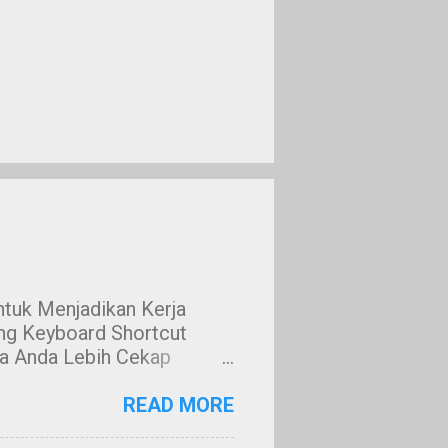
tuk Menjadikan Kerja
ang Keyboard Shortcut
ja Anda Lebih Cekap
 dan berasa kurang cekap
n butang kiri mouse untuk
READ MORE
enekan butang-butang