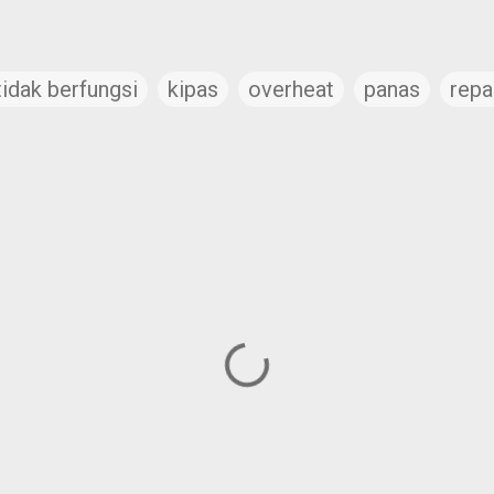
tidak berfungsi
kipas
overheat
panas
repa