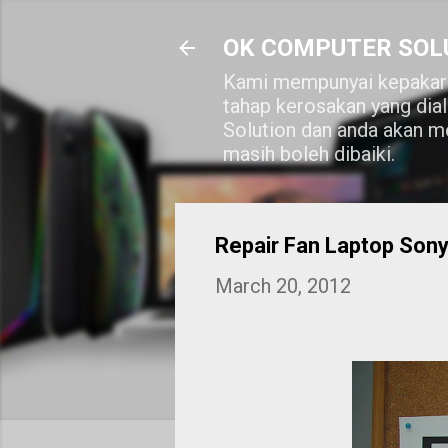
OK COMPUTER SOL
Kami mempunyai kepakara
tahap kerosakan yang dia
Solution dan anda akan me
masih boleh dibaiki.
Repair Fan Laptop Son
March 20, 2012