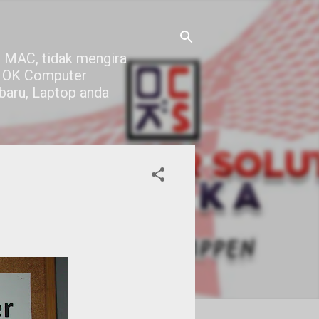
 MAC, tidak mengira
di OK Computer
 baru, Laptop anda