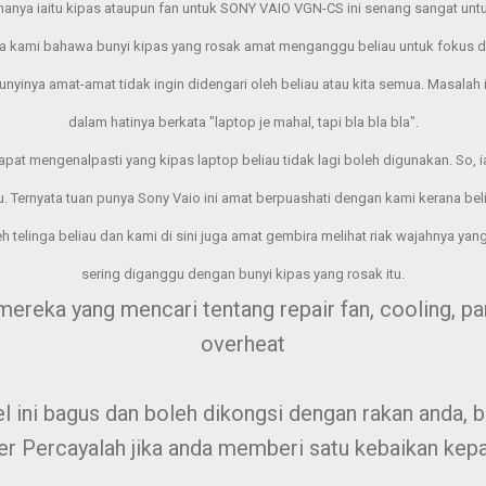
anya iaitu kipas ataupun fan untuk SONY VAIO VGN-CS ini senang sangat untu
a kami bahawa bunyi kipas yang rosak amat menganggu beliau untuk fokus d
yinya amat-amat tidak ingin didengari oleh beliau atau kita semua. Masalah ini
dalam hatinya berkata "laptop je mahal, tapi bla bla bla".
pat mengenalpasti yang kipas laptop beliau tidak lagi boleh digunakan. So, ia
. Ternyata tuan punya Sony Vaio ini amat berpuashati dengan kami kerana bel
h telinga beliau dan kami di sini juga amat gembira melihat riak wajahnya yang 
sering diganggu dengan bunyi kipas yang rosak itu.
 mereka yang mencari tentang repair fan, cooling, pa
overheat
l ini bagus dan boleh dikongsi dengan rakan anda, b
er Percayalah jika anda memberi satu kebaikan kepa