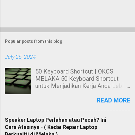
Popular posts from this blog
July 25, 2024
50 Keyboard Shortcut | OKCS
MELAKA 50 Keyboard Shortcut
untuk Menjadikan Kerja Anda Lebih
Cekap. Hai! Harini kami nak share
kepada anda tentang Keyboard
READ MORE
Shortcut Untuk windows. 50
Keyboard Shortcut PC untuk
Speaker Laptop Perlahan atau Pecah? Ini
Menjadikan Kerja Anda Lebih Cekap
Cara Atasinya - ( Kedai Repair Laptop
Membuat kerja dengan
Berkualiti di Melaka )