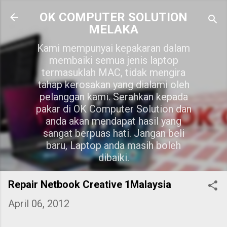
Skip to main content
OK COMPUTER SOLUTION
MELAKA
Kami mempunyai kepakaran dalam
membaiki semua jenis laptop
termasuklah MAC, tidak mengira
tahap kerosakan yang dialami oleh
pelanggan kami. Serahkan kepada
pakar di OK Computer Solution dan
anda akan mendapat hasil yang
sangat berpuas hati. Jangan beli
baru, Laptop anda masih boleh
dibaiki.
Repair Netbook Creative 1Malaysia
April 06, 2012