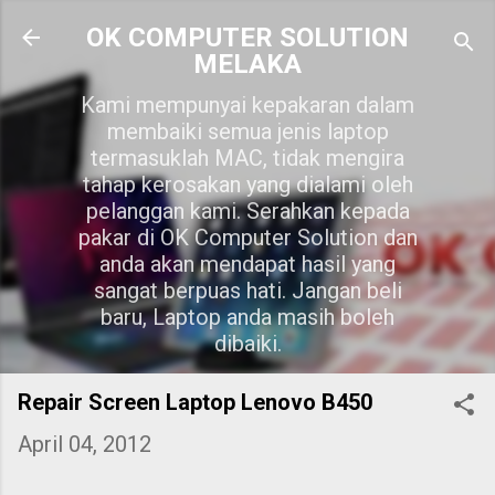
Skip to main content
OK COMPUTER SOLUTION
MELAKA
Kami mempunyai kepakaran dalam
membaiki semua jenis laptop
termasuklah MAC, tidak mengira
tahap kerosakan yang dialami oleh
pelanggan kami. Serahkan kepada
pakar di OK Computer Solution dan
anda akan mendapat hasil yang
sangat berpuas hati. Jangan beli
baru, Laptop anda masih boleh
dibaiki.
Repair Screen Laptop Lenovo B450
April 04, 2012