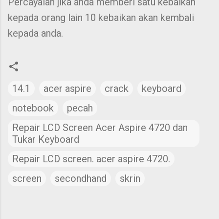
Percayalah jika anda memberi satu kebaikan
kepada orang lain 10 kebaikan akan kembali
kepada anda.
14.1
acer aspire
crack
keyboard
notebook
pecah
Repair LCD Screen Acer Aspire 4720 dan
Tukar Keyboard
Repair LCD screen. acer aspire 4720.
screen
secondhand
skrin
C
o