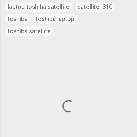
laptop toshiba satellite
satellite l310
toshiba
toshiba laptop
toshiba satellite
C
o
m
m
e
n
t
s