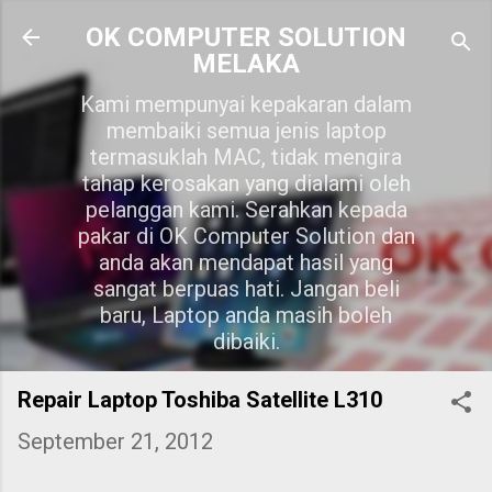
Skip to main content
OK COMPUTER SOLUTION
MELAKA
Kami mempunyai kepakaran dalam
membaiki semua jenis laptop
termasuklah MAC, tidak mengira
tahap kerosakan yang dialami oleh
pelanggan kami. Serahkan kepada
pakar di OK Computer Solution dan
anda akan mendapat hasil yang
sangat berpuas hati. Jangan beli
baru, Laptop anda masih boleh
dibaiki.
Repair Laptop Toshiba Satellite L310
September 21, 2012