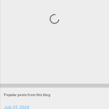
n
t
s
Popular posts from this blog
July 25, 2024