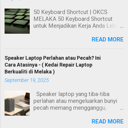
50 Keyboard Shortcut | OKCS
MELAKA 50 Keyboard Shortcut
untuk Menjadikan Kerja Anda Lebih
Cekap. Hai! Harini kami nak share
kepada anda tentang Keyboard
READ MORE
Shortcut Untuk windows. 50
Keyboard Shortcut PC untuk
Speaker Laptop Perlahan atau Pecah? Ini
Menjadikan Kerja Anda Lebih Cekap
Cara Atasinya - ( Kedai Repair Laptop
Membuat kerja dengan
Berkualiti di Melaka )
menggunakan mouse sahaja sangat
September 19, 2025
leceh dan berasa kurang cekap
ketika menggunakan suatu
Speaker laptop yang tiba-tiba
software. Contohnya, anda perlu
perlahan atau mengeluarkan bunyi
tekan butang kiri mouse untuk
pecah memang mengganggu,
menyalin teks, ataupun anda perlu
terutamanya bila menonton video
menggunakan mouse untuk
atau menghadiri mesyuarat dalam
READ MORE
menekan butang-butang seperti