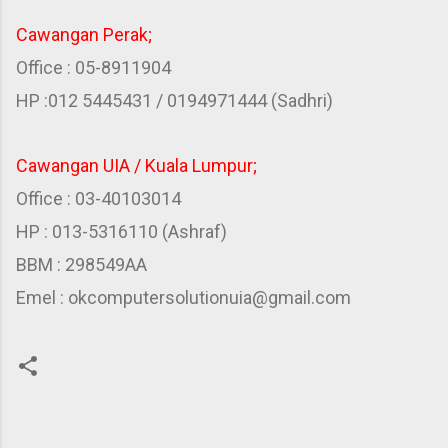
Cawangan Perak;
Office : 05-8911904
HP :012 5445431 / 0194971444 (Sadhri)
Cawangan UIA / Kuala Lumpur;
Office : 03-40103014
HP : 013-5316110 (Ashraf)
BBM : 298549AA
Emel : okcomputersolutionuia@gmail.com
C
o