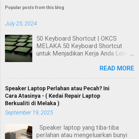
Popular posts from this blog
July 25, 2024
50 Keyboard Shortcut | OKCS
MELAKA 50 Keyboard Shortcut
untuk Menjadikan Kerja Anda Lebih
Cekap. Hai! Harini kami nak share
kepada anda tentang Keyboard
READ MORE
Shortcut Untuk windows. 50
Keyboard Shortcut PC untuk
Speaker Laptop Perlahan atau Pecah? Ini
Menjadikan Kerja Anda Lebih Cekap
Cara Atasinya - ( Kedai Repair Laptop
Membuat kerja dengan
Berkualiti di Melaka )
menggunakan mouse sahaja sangat
September 19, 2025
leceh dan berasa kurang cekap
ketika menggunakan suatu
Speaker laptop yang tiba-tiba
software. Contohnya, anda perlu
perlahan atau mengeluarkan bunyi
tekan butang kiri mouse untuk