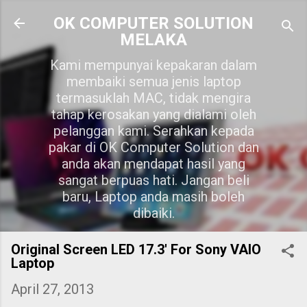
Skip to main content
OK COMPUTER SOLUTION
MELAKA
Kami mempunyai kepakaran dalam
membaiki semua jenis laptop
termasuklah MAC, tidak mengira
tahap kerosakan yang dialami oleh
pelanggan kami. Serahkan kepada
pakar di OK Computer Solution dan
anda akan mendapat hasil yang
sangat berpuas hati. Jangan beli
baru, Laptop anda masih boleh
dibaiki.
Original Screen LED 17.3' For Sony VAIO
Laptop
April 27, 2013