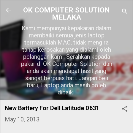
Skip to main content
OK COMPUTER SOLUTION
MELAKA
Kami mempunyai kepakaran dalam
membaiki semua jenis laptop
termasuklah MAC, tidak mengira
tahap kerosakan yang dialami oleh
pelanggan kami. Serahkan kepada
pakar di OK Computer Solution dan
anda akan mendapat hasil yang
sangat berpuas hati. Jangan beli
baru, Laptop anda masih boleh
dibaiki.
New Battery For Dell Latitude D631
May 10, 2013