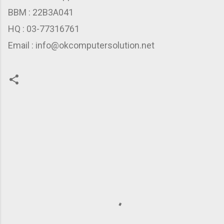
BBM : 22B3A041
HQ : 03-77316761
Email : info@okcomputersolution.net
C
o
m
m
e
n
t
s