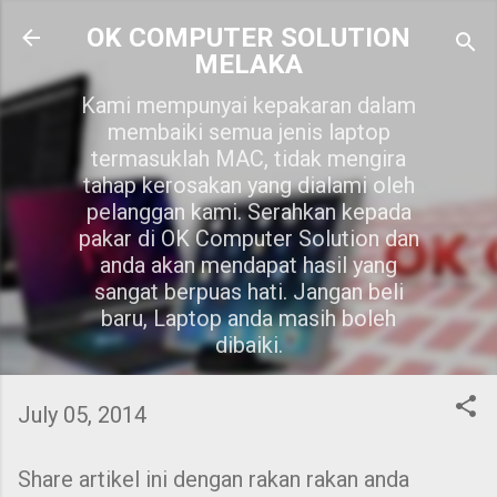
Skip to main content
OK COMPUTER SOLUTION
MELAKA
Kami mempunyai kepakaran dalam
membaiki semua jenis laptop
termasuklah MAC, tidak mengira
tahap kerosakan yang dialami oleh
pelanggan kami. Serahkan kepada
pakar di OK Computer Solution dan
anda akan mendapat hasil yang
sangat berpuas hati. Jangan beli
baru, Laptop anda masih boleh
dibaiki.
July 05, 2014
Share artikel ini dengan rakan rakan anda