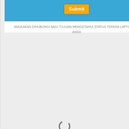
ANDA AKAN DIHUBUNGI BAGI TUJUAN MENGETAHUI STATUS TERKINI LAPTO
ANDA
C
o
m
m
e
n
t
s