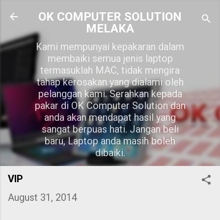
Skip to main content
OK COMPUTER SOLUTION
MELAKA
Kami mempunyai kepakaran dalam
membaiki semua jenis laptop
termasuklah MAC, tidak mengira
tahap kerosakan yang dialami oleh
pelanggan kami. Serahkan kepada
pakar di OK Computer Solution dan
anda akan mendapat hasil yang
sangat berpuas hati. Jangan beli
baru, Laptop anda masih boleh
dibaiki.
VIP
August 31, 2014