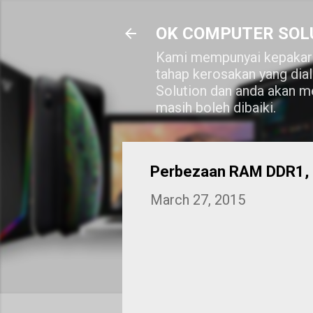
OK COMPUTER SOL
Kami mempunyai kepakara
tahap kerosakan yang dia
Solution dan anda akan me
masih boleh dibaiki.
Perbezaan RAM DDR1,
March 27, 2015