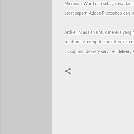
Microsoft Word dan sebagainya. Jadi
berat seperti Adobe Photoshop dan la
Artikel ini adalah untuk mereka yang 
solution, ok computer solution, ok co
pickup and delivery services, delivery 
C
o
m
m
e
n