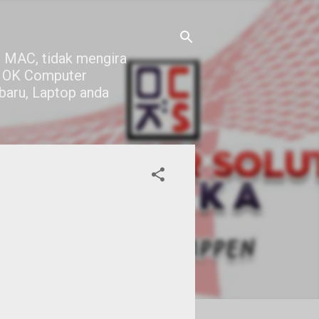
 MAC, tidak mengira
di OK Computer
 baru, Laptop anda