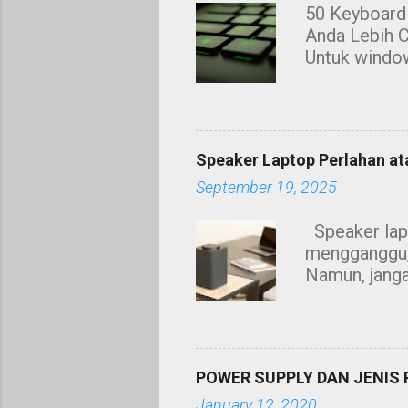
50 Keyboard
Anda Lebih C
Untuk window
Membuat ker
ketika mengg
menyalin te
seperti bold
Speaker Laptop Perlahan atau
untuk window
September 19, 2025
berguna iait
telah mengum
Speaker lapt
membantu and
mengganggu, 
Namun, janga
Beberapa seb
Habuk yang t
driver rosak.
bunyi. Bunyi
POWER SUPPLY DAN JENIS
penggunaan a
January 12, 2020
grill speake