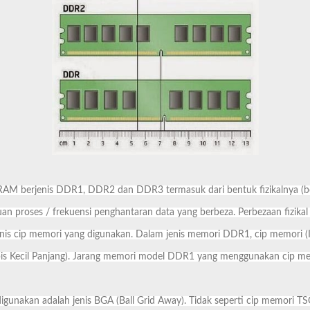
AM berjenis DDR1, DDR2 dan DDR3 termasuk dari bentuk fizikalnya (boleh
uan proses / frekuensi penghantaran data yang berbeza. Perbezaan fizik
nis cip memori yang digunakan. Dalam jenis memori DDR1, cip memori (I
is Kecil Panjang). Jarang memori model DDR1 yang menggunakan cip me
unakan adalah jenis BGA (Ball Grid Away). Tidak seperti cip memori TSOP