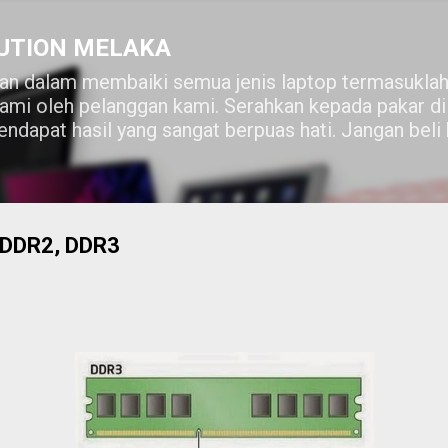
Skip to main content
UTION MELAKA
n dalam membaiki semua jenis laptop termasuklah
lami oleh pelanggan kami. Serahkan kepada pakar 
ndapat hasil yang sangat berpuas hati. Jangan beli
 DDR2, DDR3