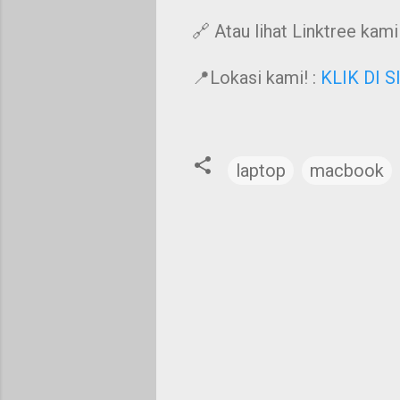
🔗 Atau lihat Linktree kami!
📍Lokasi kami! :
KLIK DI S
laptop
macbook
C
o
m
m
e
n
t
s