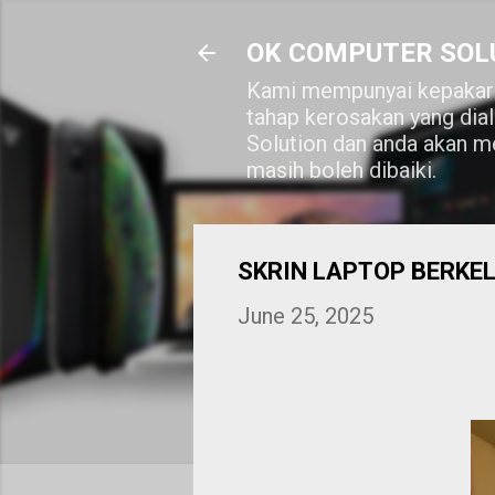
OK COMPUTER SOL
Kami mempunyai kepakara
tahap kerosakan yang dia
Solution dan anda akan me
masih boleh dibaiki.
SKRIN LAPTOP BERKEL
June 25, 2025