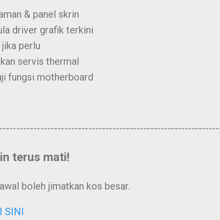
aman & panel skrin
 driver grafik terkini
jika perlu
kan servis thermal
uji fungsi motherboard
----------------------------------------------------------------
n terus mati!
 awal boleh jimatkan kos besar.
I SINI