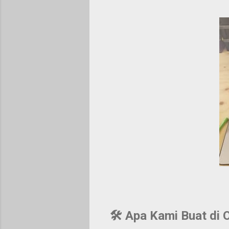
🛠️
Apa Kami Buat di 