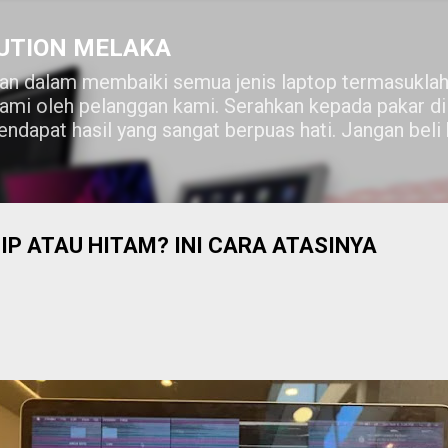
Skip to main content
UTION MELAKA
n dalam membaiki semua jenis laptop termasuklah
lami oleh pelanggan kami. Serahkan kepada pakar 
ndapat hasil yang sangat berpuas hati. Jangan beli
IP ATAU HITAM? INI CARA ATASINYA