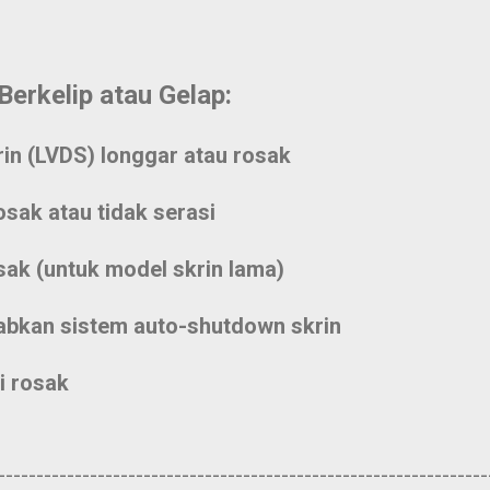
Berkelip atau Gelap:
in (LVDS) longgar atau rosak
osak atau tidak serasi
osak (untuk model skrin lama)
bkan sistem auto-shutdown skrin
ri rosak
----------------------------------------------------------------