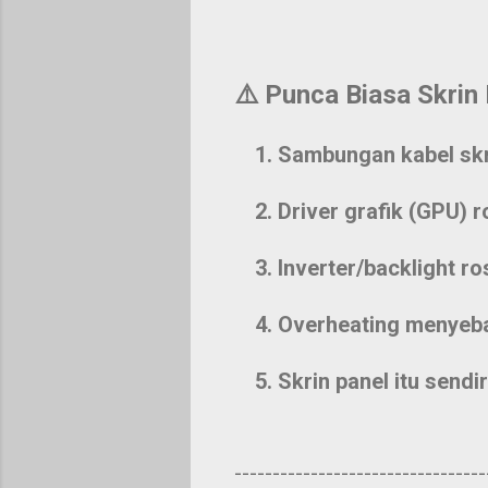
⚠️
Punca Biasa Skrin 
Sambungan kabel skr
Driver grafik (GPU) r
Inverter/backlight r
Overheating menyeba
Skrin panel itu sendi
---------------------------------