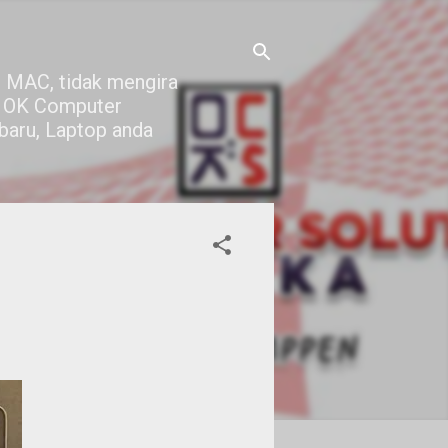
 MAC, tidak mengira
di OK Computer
 baru, Laptop anda