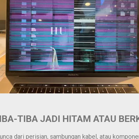
IBA-TIBA JADI HITAM ATAU BERK
punca dari perisian, sambungan kabel, atau kompone