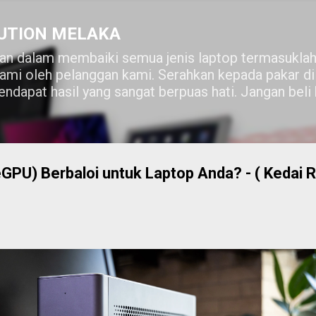
Skip to main content
UTION MELAKA
n dalam membaiki semua jenis laptop termasuklah
lami oleh pelanggan kami. Serahkan kepada pakar 
ndapat hasil yang sangat berpuas hati. Jangan beli
GPU) Berbaloi untuk Laptop Anda? - ( Kedai R