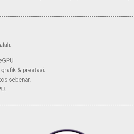
----------------------------------------------------------------
alah:
 eGPU.
grafik & prestasi.
os sebenar.
PU.
----------------------------------------------------------------