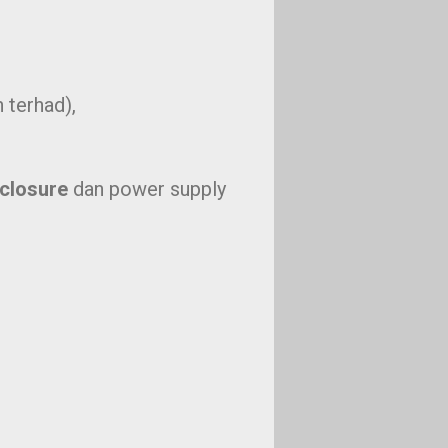
 terhad),
nclosure
dan power supply