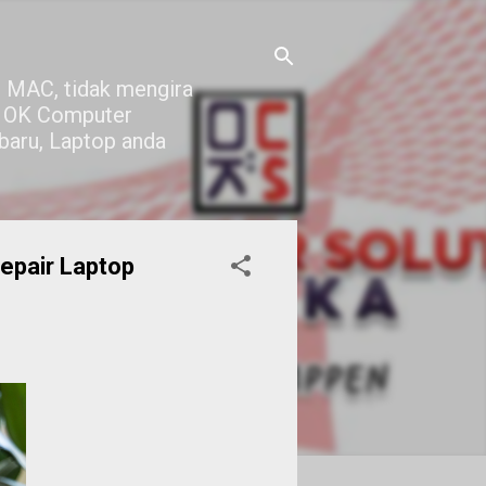
 MAC, tidak mengira
di OK Computer
 baru, Laptop anda
epair Laptop