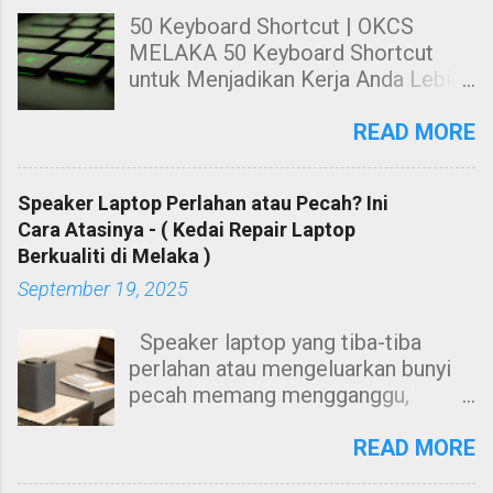
50 Keyboard Shortcut | OKCS
MELAKA 50 Keyboard Shortcut
untuk Menjadikan Kerja Anda Lebih
Cekap. Hai! Harini kami nak share
kepada anda tentang Keyboard
READ MORE
Shortcut Untuk windows. 50
Keyboard Shortcut PC untuk
Speaker Laptop Perlahan atau Pecah? Ini
Menjadikan Kerja Anda Lebih Cekap
Cara Atasinya - ( Kedai Repair Laptop
Membuat kerja dengan
Berkualiti di Melaka )
menggunakan mouse sahaja sangat
September 19, 2025
leceh dan berasa kurang cekap
ketika menggunakan suatu
Speaker laptop yang tiba-tiba
software. Contohnya, anda perlu
perlahan atau mengeluarkan bunyi
tekan butang kiri mouse untuk
pecah memang mengganggu,
menyalin teks, ataupun anda perlu
terutamanya bila menonton video
menggunakan mouse untuk
atau menghadiri mesyuarat dalam
READ MORE
menekan butang-butang seperti
talian. Namun, jangan terus anggap
bold atau besarkan tulisan.