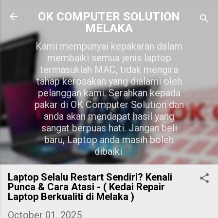
Skip to main content
OK COMPUTER SOLUTION
MELAKA
Kami mempunyai kepakaran dalam
membaiki semua jenis laptop
termasuklah MAC, tidak mengira
tahap kerosakan yang dialami oleh
pelanggan kami. Serahkan kepada
pakar di OK Computer Solution dan
anda akan mendapat hasil yang
sangat berpuas hati. Jangan beli
baru, Laptop anda masih boleh
dibaiki.
Laptop Selalu Restart Sendiri? Kenali
Punca & Cara Atasi - ( Kedai Repair
Laptop Berkualiti di Melaka )
October 01, 2025