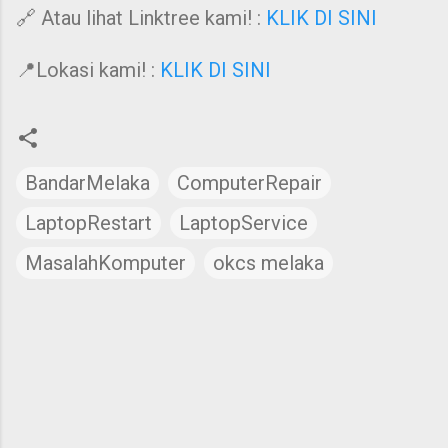
🔗 Atau lihat Linktree kami! :
KLIK DI SINI
📍Lokasi kami! :
KLIK DI SINI
BandarMelaka
ComputerRepair
LaptopRestart
LaptopService
MasalahKomputer
okcs melaka
C
o
m
m
e