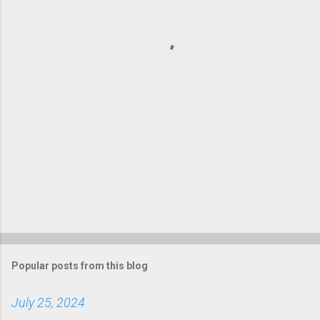
n
t
s
Popular posts from this blog
July 25, 2024