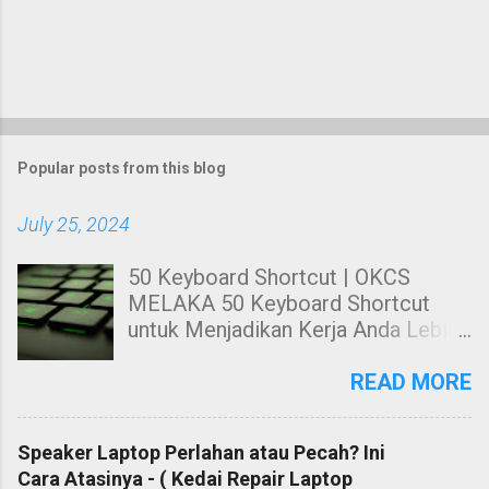
Popular posts from this blog
July 25, 2024
50 Keyboard Shortcut | OKCS
MELAKA 50 Keyboard Shortcut
untuk Menjadikan Kerja Anda Lebih
Cekap. Hai! Harini kami nak share
kepada anda tentang Keyboard
READ MORE
Shortcut Untuk windows. 50
Keyboard Shortcut PC untuk
Speaker Laptop Perlahan atau Pecah? Ini
Menjadikan Kerja Anda Lebih Cekap
Cara Atasinya - ( Kedai Repair Laptop
Membuat kerja dengan