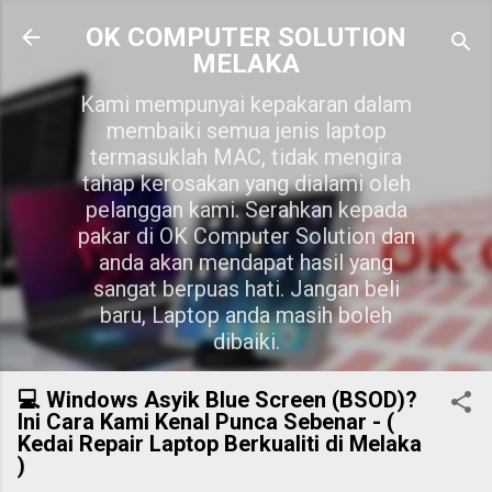
Skip to main content
OK COMPUTER SOLUTION
MELAKA
Kami mempunyai kepakaran dalam
membaiki semua jenis laptop
termasuklah MAC, tidak mengira
tahap kerosakan yang dialami oleh
pelanggan kami. Serahkan kepada
pakar di OK Computer Solution dan
anda akan mendapat hasil yang
sangat berpuas hati. Jangan beli
baru, Laptop anda masih boleh
dibaiki.
💻 Windows Asyik Blue Screen (BSOD)?
Ini Cara Kami Kenal Punca Sebenar - (
Kedai Repair Laptop Berkualiti di Melaka
)