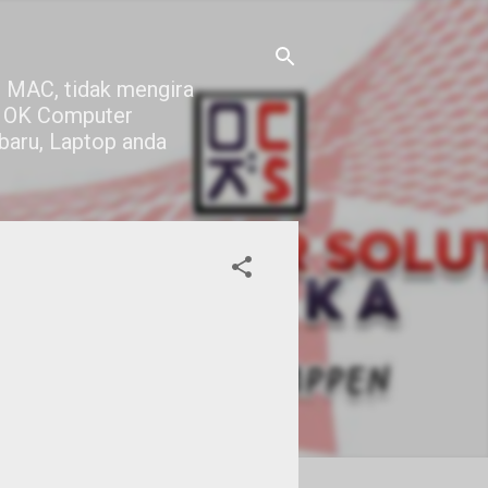
 MAC, tidak mengira
di OK Computer
 baru, Laptop anda