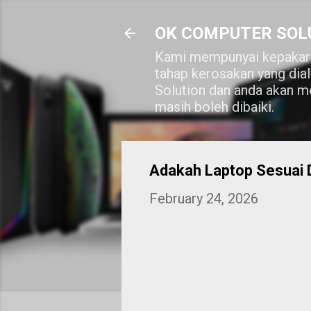
OK COMPUTER SOL
Kami mempunyai kepakara
tahap kerosakan yang dia
Solution dan anda akan me
masih boleh dibaiki.
Adakah Laptop Sesuai 
February 24, 2026