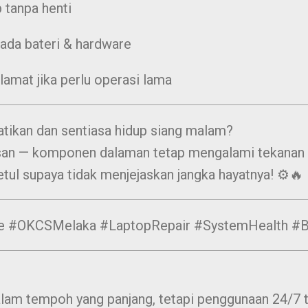
 tanpa henti
pada bateri & hardware
lamat jika perlu operasi lama
atikan dan sentiasa hidup siang malam?
esan — komponen dalaman tetap mengalami tekanan 
tul supaya tidak menjejaskan jangka hayatnya! ⚙️🔥
e #OKCSMelaka #LaptopRepair #SystemHealth #B
lam tempoh yang panjang, tetapi penggunaan 24/7 t