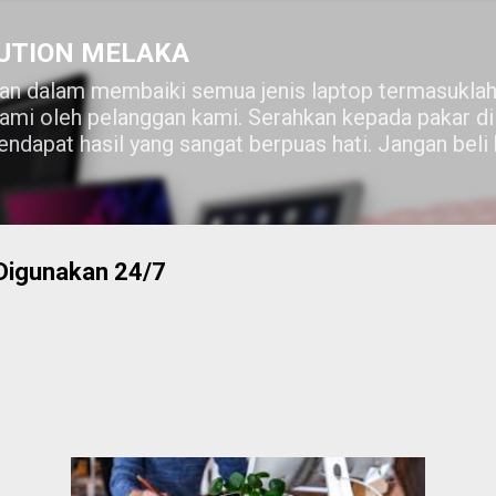
Skip to main content
UTION MELAKA
n dalam membaiki semua jenis laptop termasuklah
lami oleh pelanggan kami. Serahkan kepada pakar 
ndapat hasil yang sangat berpuas hati. Jangan beli
Digunakan 24/7