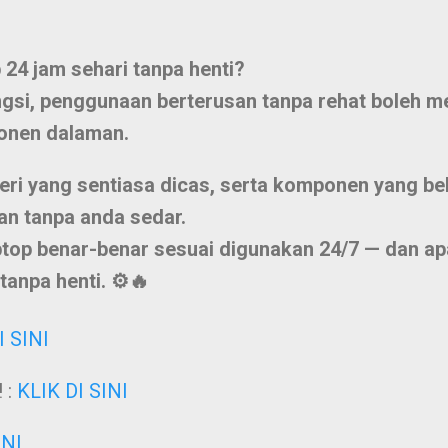
 24 jam sehari tanpa henti?
gsi, penggunaan berterusan tanpa rehat boleh m
onen dalaman.
eri yang sentiasa dicas, serta komponen yang bek
n tanpa anda sedar.
top benar-benar sesuai digunakan 24/7
— dan apa
 tanpa henti. ⚙️🔥
I SINI
 :
KLIK DI SINI
INI