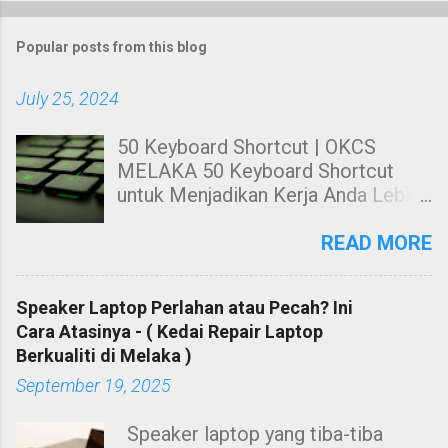
Popular posts from this blog
July 25, 2024
50 Keyboard Shortcut | OKCS
MELAKA 50 Keyboard Shortcut
untuk Menjadikan Kerja Anda Lebih
Cekap. Hai! Harini kami nak share
kepada anda tentang Keyboard
READ MORE
Shortcut Untuk windows. 50
Keyboard Shortcut PC untuk
Speaker Laptop Perlahan atau Pecah? Ini
Menjadikan Kerja Anda Lebih Cekap
Cara Atasinya - ( Kedai Repair Laptop
Membuat kerja dengan
Berkualiti di Melaka )
menggunakan mouse sahaja sangat
September 19, 2025
leceh dan berasa kurang cekap
ketika menggunakan suatu
Speaker laptop yang tiba-tiba
software. Contohnya, anda perlu