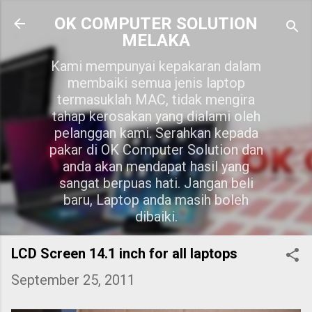
Skip to main content
OK COMPUTER SOLUTION
MELAKA
Kami mempunyai kepakaran dalam
membaiki semua jenis laptop
termasuklah MAC, tidak mengira
tahap kerosakan yang dialami oleh
pelanggan kami. Serahkan kepada
pakar di OK Computer Solution dan
anda akan mendapat hasil yang
sangat berpuas hati. Jangan beli
baru, Laptop anda masih boleh
dibaiki.
LCD Screen 14.1 inch for all laptops
September 25, 2011