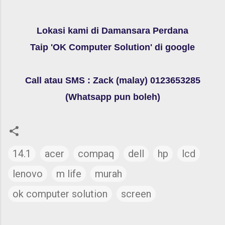
Lokasi kami di Damansara Perdana
Taip 'OK Computer Solution' di
google
Call atau SMS : Zack (malay) 0123653285
(Whatsapp pun boleh)
14.1
acer
compaq
dell
hp
lcd
lenovo
m life
murah
ok computer solution
screen
C