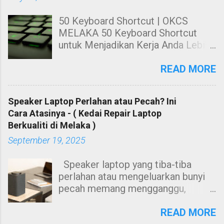
50 Keyboard Shortcut | OKCS
MELAKA 50 Keyboard Shortcut
untuk Menjadikan Kerja Anda Lebih
Cekap. Hai! Harini kami nak share
kepada anda tentang Keyboard
READ MORE
Shortcut Untuk windows. 50
Keyboard Shortcut PC untuk
Speaker Laptop Perlahan atau Pecah? Ini
Menjadikan Kerja Anda Lebih Cekap
Cara Atasinya - ( Kedai Repair Laptop
Membuat kerja dengan
Berkualiti di Melaka )
menggunakan mouse sahaja sangat
September 19, 2025
leceh dan berasa kurang cekap
ketika menggunakan suatu
Speaker laptop yang tiba-tiba
software. Contohnya, anda perlu
perlahan atau mengeluarkan bunyi
tekan butang kiri mouse untuk
pecah memang mengganggu,
menyalin teks, ataupun anda perlu
terutamanya bila menonton video
menggunakan mouse untuk
atau menghadiri mesyuarat dalam
READ MORE
menekan butang-butang seperti