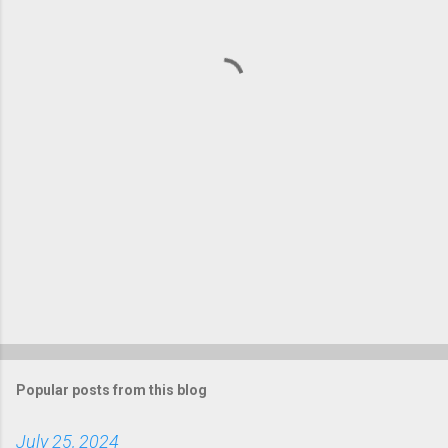
n
t
s
Popular posts from this blog
July 25, 2024