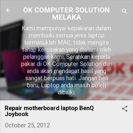
Skip to main content
OK COMPUTER SOLUTION
MELAKA
Kami mempunyai kepakaran dalam
membaiki semua jenis laptop
termasuklah MAC, tidak mengira
tahap kerosakan yang dialami oleh
pelanggan kami. Serahkan kepada
pakar di OK Computer Solution dan
anda akan mendapat hasil yang
sangat berpuas hati. Jangan beli
baru, Laptop anda masih boleh
dibaiki.
Repair motherboard laptop BenQ
Joybook
October 25, 2012