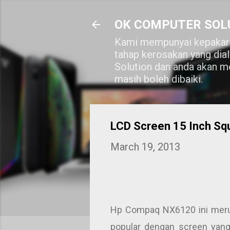
OK COMPUTER SOL
Kami mempunyai kepakara
tahap kerosakan yang dia
Solution dan anda akan me
masih boleh dibaiki.
LCD Screen 15 Inch S
March 19, 2013
Hp Compaq NX6120 ini merupa
popular dengan screen yang 