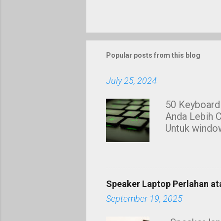
Popular posts from this blog
July 25, 2024
50 Keyboard
Anda Lebih C
Untuk window
Membuat ker
ketika mengg
menyalin te
seperti bold
Speaker Laptop Perlahan atau
untuk window
September 19, 2025
berguna iait
telah mengum