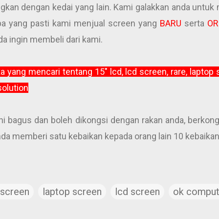
ingkan dengan kedai yang lain. Kami galakkan anda untu
a yang pasti kami menjual screen yang
BARU
serta
OR
da ingin membeli dari kami.
eka yang mencari tentang
15" lcd, lcd screen, rare, lapto
olution
ini bagus dan boleh dikongsi dengan rakan anda, berkong
 anda memberi satu kebaikan kepada orang lain 10 kebaika
 screen
laptop screen
lcd screen
ok compute