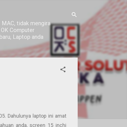
 MAC, tidak mengira
di OK Computer
 baru, Laptop anda
5. Dahulunya laptop ini amat
tahuan anda, screen 15 inchi