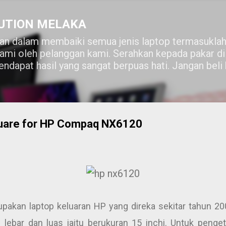
Skip to main content
UTION MELAKA
n dalam membaiki semua jenis laptop termasuklah
lami oleh pelanggan kami. Serahkan kepada pakar 
ndapat hasil yang sangat berpuas hati. Jangan beli
quare for HP Compaq NX6120
kan laptop keluaran HP yang direka sekitar tahun 200
lebar dan luas iaitu berukuran 15 inchi. Untuk penge