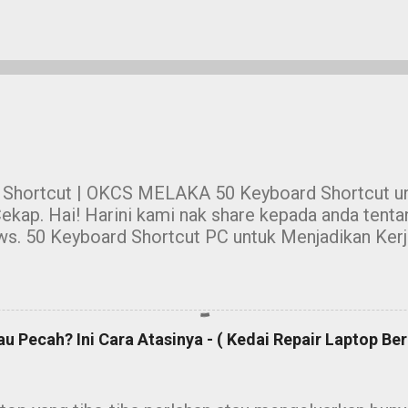
 Shortcut | OKCS MELAKA 50 Keyboard Shortcut un
ekap. Hai! Harini kami nak share kepada anda tent
s. 50 Keyboard Shortcut PC untuk Menjadikan Ker
ja dengan menggunakan mouse sahaja sangat leceh
unakan suatu software. Contohnya, anda perlu teka
ks, ataupun anda perlu menggunakan mouse untuk m
 atau besarkan tulisan. Alangkah mudahnya jika kita 
 Pecah? Ini Cara Atasinya - ( Kedai Repair Laptop Berk
s ni. Namun, sistem operasi Windows telah menyed
u keyboard shortcut untuk memudahkan anda menyiap
pulkan sebanyak 50 gabungan keyboard shortcut ya