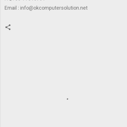
Email : info@okcomputersolution.net
C
o
m
m
e
n
t
s