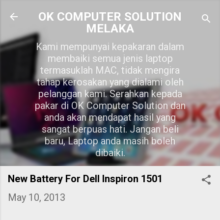
Skip to main content
OK COMPUTER SOLUTION
MELAKA
Kami mempunyai kepakaran dalam
membaiki semua jenis laptop
termasuklah MAC, tidak mengira
tahap kerosakan yang dialami oleh
pelanggan kami. Serahkan kepada
pakar di OK Computer Solution dan
anda akan mendapat hasil yang
sangat berpuas hati. Jangan beli
baru, Laptop anda masih boleh
dibaiki.
New Battery For Dell Inspiron 1501
May 10, 2013