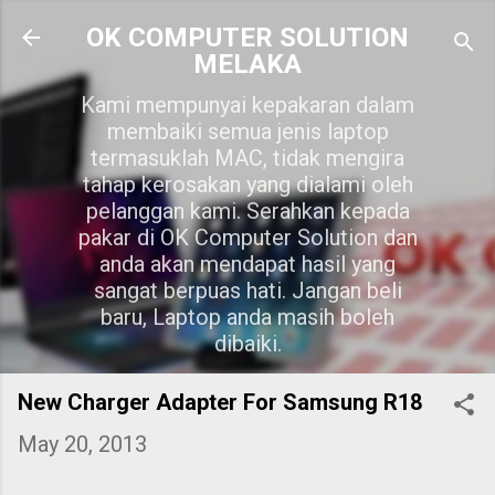
Skip to main content
OK COMPUTER SOLUTION
MELAKA
Kami mempunyai kepakaran dalam
membaiki semua jenis laptop
termasuklah MAC, tidak mengira
tahap kerosakan yang dialami oleh
pelanggan kami. Serahkan kepada
pakar di OK Computer Solution dan
anda akan mendapat hasil yang
sangat berpuas hati. Jangan beli
baru, Laptop anda masih boleh
dibaiki.
New Charger Adapter For Samsung R18
May 20, 2013