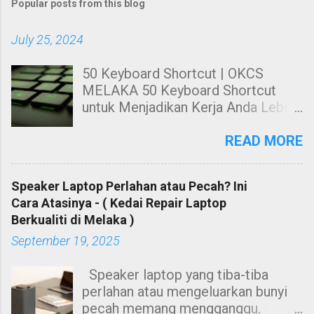
Popular posts from this blog
July 25, 2024
50 Keyboard Shortcut | OKCS
MELAKA 50 Keyboard Shortcut
untuk Menjadikan Kerja Anda Lebih
Cekap. Hai! Harini kami nak share
kepada anda tentang Keyboard
READ MORE
Shortcut Untuk windows. 50
Keyboard Shortcut PC untuk
Speaker Laptop Perlahan atau Pecah? Ini
Menjadikan Kerja Anda Lebih Cekap
Cara Atasinya - ( Kedai Repair Laptop
Membuat kerja dengan
Berkualiti di Melaka )
menggunakan mouse sahaja sangat
September 19, 2025
leceh dan berasa kurang cekap
ketika menggunakan suatu
Speaker laptop yang tiba-tiba
software. Contohnya, anda perlu
perlahan atau mengeluarkan bunyi
tekan butang kiri mouse untuk
pecah memang mengganggu,
menyalin teks, ataupun anda perlu