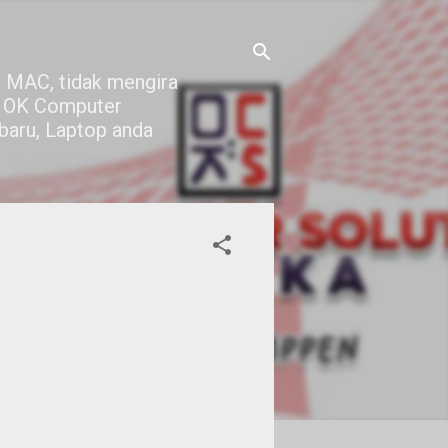
 MAC, tidak mengira
di OK Computer
 baru, Laptop anda
.