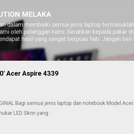
Skip to main content
UTION MELAKA
n dalam membaiki semua jenis laptop termasuklah
lami oleh pelanggan kami. Serahkan kepada pakar 
ndapat hasil yang sangat berpuas hati. Jangan beli
.0' Acer Aspire 4339
INAL Bagi semua jenis laptop dan notebook Model Acer
nukar LED Skrin yang :