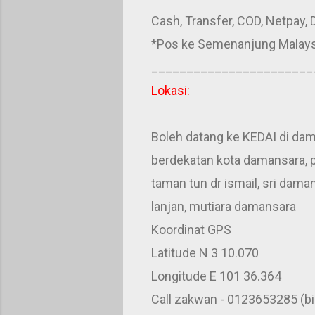
Cash, Transfer, COD, Netpay, D
*Pos ke Semenanjung Malays
_______________________
Lokasi:
Boleh datang ke KEDAI di da
berdekatan kota damansara, p
taman tun dr ismail, sri daman
lanjan, mutiara damansara
Koordinat GPS
Latitude N 3 10.070
Longitude E 101 36.364
Call zakwan - 0123653285 (b