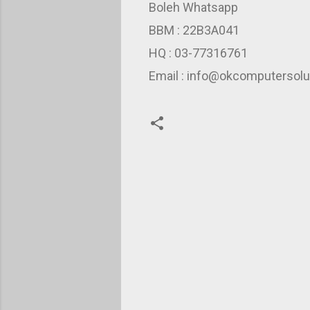
Boleh Whatsapp
BBM : 22B3A041
HQ : 03-77316761
Email : info@okcomputersolu
C
o
m
m
e
n
t
s