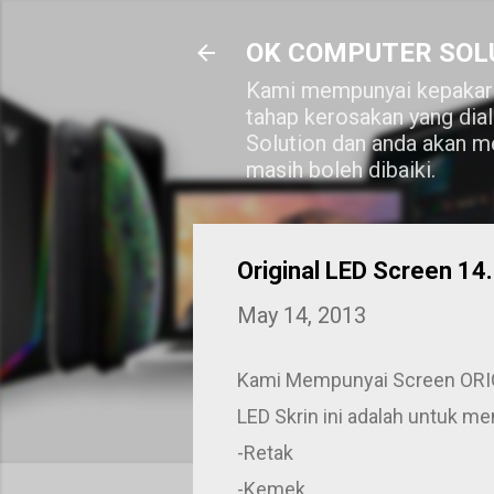
OK COMPUTER SOL
Kami mempunyai kepakara
tahap kerosakan yang dia
Solution dan anda akan me
masih boleh dibaiki.
Original LED Screen 14
May 14, 2013
Kami Mempunyai Screen ORIG
LED Skrin ini adalah untuk me
-Retak
-Kemek