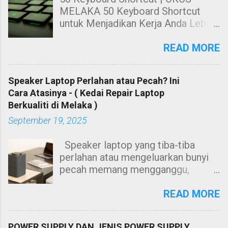
MELAKA 50 Keyboard Shortcut
untuk Menjadikan Kerja Anda Lebih
Cekap. Hai! Harini kami nak share
kepada anda tentang Keyboard
READ MORE
Shortcut Untuk windows. 50
Keyboard Shortcut PC untuk
Speaker Laptop Perlahan atau Pecah? Ini
Menjadikan Kerja Anda Lebih Cekap
Cara Atasinya - ( Kedai Repair Laptop
Membuat kerja dengan
Berkualiti di Melaka )
menggunakan mouse sahaja sangat
September 19, 2025
leceh dan berasa kurang cekap
ketika menggunakan suatu
Speaker laptop yang tiba-tiba
software. Contohnya, anda perlu
perlahan atau mengeluarkan bunyi
tekan butang kiri mouse untuk
pecah memang mengganggu,
menyalin teks, ataupun anda perlu
terutamanya bila menonton video
menggunakan mouse untuk
atau menghadiri mesyuarat dalam
READ MORE
menekan butang-butang seperti
talian. Namun, jangan terus anggap
bold atau besarkan tulisan.
ia rosak teruk - kadang-kadang
Alangkah mudahnya jika kita tahu
POWER SUPPLY DAN JENIS POWER SUPPLY