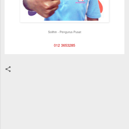
Solihin - Pengurus Pusat
012 3653285
C
o
m
m
e
n