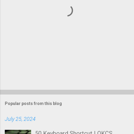
t
s
Popular posts from this blog
July 25, 2024
50 Keyboard Shortcut | OKCS