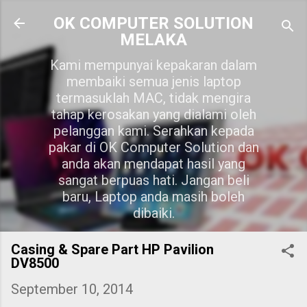
Skip to main content
OK COMPUTER SOLUTION
MELAKA
Kami mempunyai kepakaran dalam
membaiki semua jenis laptop
termasuklah MAC, tidak mengira
tahap kerosakan yang dialami oleh
pelanggan kami. Serahkan kepada
pakar di OK Computer Solution dan
anda akan mendapat hasil yang
sangat berpuas hati. Jangan beli
baru, Laptop anda masih boleh
dibaiki.
Casing & Spare Part HP Pavilion
DV8500
September 10, 2014