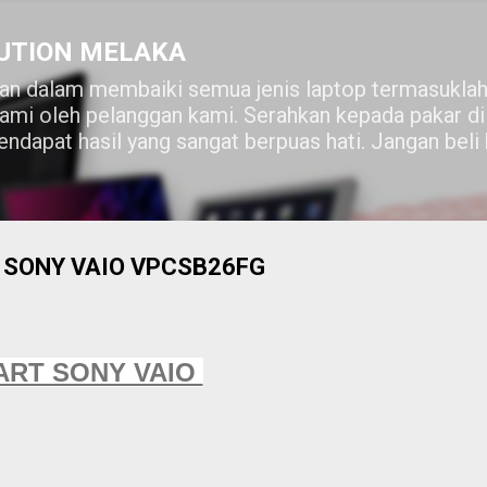
Skip to main content
UTION MELAKA
n dalam membaiki semua jenis laptop termasuklah
lami oleh pelanggan kami. Serahkan kepada pakar 
ndapat hasil yang sangat berpuas hati. Jangan beli
 SONY VAIO VPCSB26FG
ART SONY VAIO