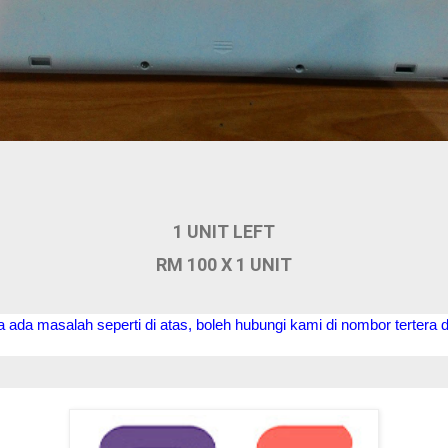
1 UNIT LEFT
RM 100 X 1 UNIT
a ada masalah seperti di atas, boleh hubungi kami di nombor tertera d