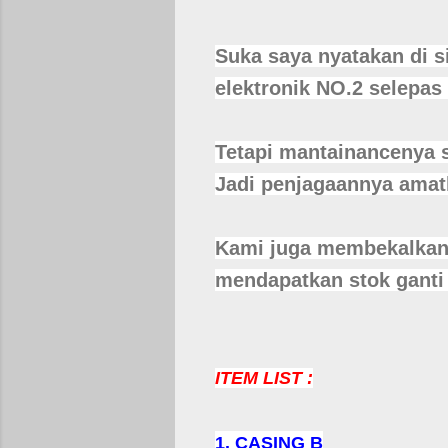
Suka saya nyatakan di s
elektronik NO.2 selepas
Tetapi mantainancenya s
Jadi penjagaannya amatl
Kami juga membekalkan 
mendapatkan stok ganti d
ITEM LIST :
1. CASING B