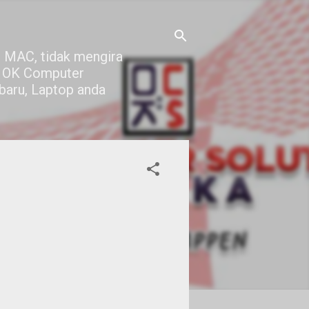
 MAC, tidak mengira
di OK Computer
 baru, Laptop anda