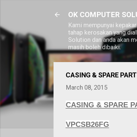
OK COMPUTER SOL
Kami mempunyai kepakara
tahap kerosakan yang dia
Solution dan anda akan me
masih boleh dibaiki.
CASING & SPARE PART
March 08, 2015
CASING & SPARE P
VPCSB26FG