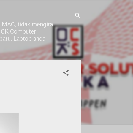
 MAC, tidak mengira
di OK Computer
 baru, Laptop anda