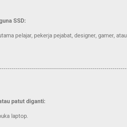
 guna SSD:
ama pelajar, pekerja pejabat, designer, gamer, atau
----------------------------------------------------------------
au patut diganti:
uka laptop.