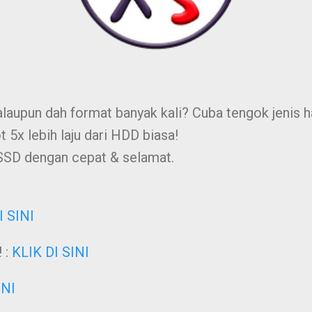
aupun dah format banyak kali? Cuba tengok jenis h
 5x lebih laju dari HDD biasa!
SSD dengan cepat & selamat.
I SINI
 :
KLIK DI SINI
INI