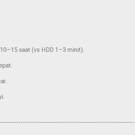
0–15 saat (vs HDD 1–3 minit).
epat.
ar.
i.
----------------------------------------------------------------