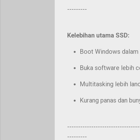
---------
Kelebihan utama SSD:
Boot Windows dalam 1
Buka software lebih c
Multitasking lebih lanc
Kurang panas dan buny
---------------------------------
---------