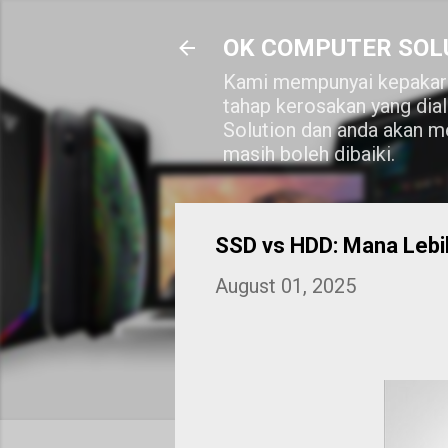
OK COMPUTER SOL
Kami mempunyai kepakara
tahap kerosakan yang dia
Solution dan anda akan me
masih boleh dibaiki.
SSD vs HDD: Mana Lebih
August 01, 2025