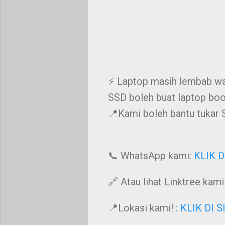
⚡️ Laptop masih lembab wal
SSD boleh buat laptop boot
📍Kami boleh bantu tukar 
📞 WhatsApp kami:
KLIK D
🔗 Atau lihat Linktree kami!
📍Lokasi kami! :
KLIK DI S