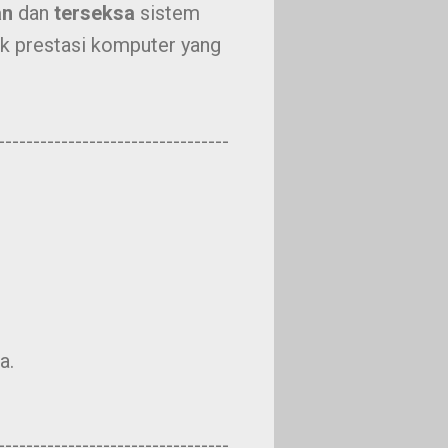
an
dan
terseksa
sistem
uk prestasi komputer yang
---------------------------------
a.
---------------------------------