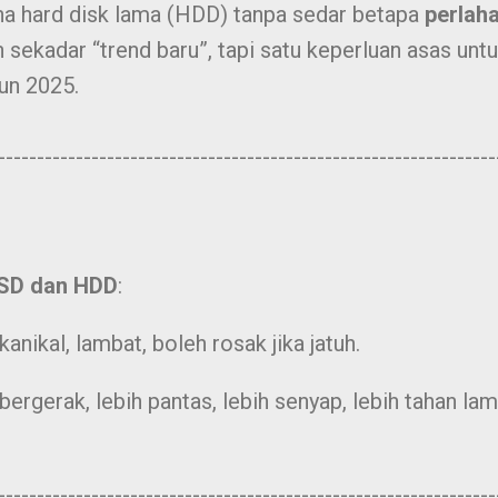
a hard disk lama (HDD) tanpa sedar betapa
perlah
sekadar “trend baru”, tapi satu keperluan asas unt
un 2025.
----------------------------------------------------------------
SSD dan HDD
:
ikal, lambat, boleh rosak jika jatuh.
ergerak, lebih pantas, lebih senyap, lebih tahan lam
----------------------------------------------------------------