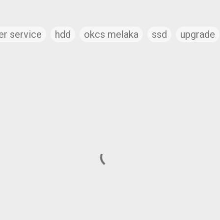
r service
hdd
okcs melaka
ssd
upgrade