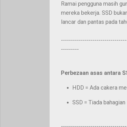
Ramai pengguna masih gun
mereka bekerja. SSD bukan 
lancar dan pantas pada tah
---------------------------------
---------
Perbezaan asas antara 
HDD = Ada cakera mekan
SSD = Tiada bahagian b
---------------------------------