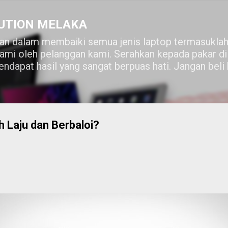
Skip to main content
UTION MELAKA
n dalam membaiki semua jenis laptop termasuklah
lami oleh pelanggan kami. Serahkan kepada pakar 
ndapat hasil yang sangat berpuas hati. Jangan beli
 Laju dan Berbaloi?