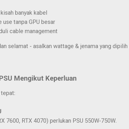
 kisah banyak kabel
e use tanpa GPU besar
duli cable management
an selamat - asalkan wattage & jenama yang dipilih b
 PSU Mengikut Keperluan
tepat:
U
X 7600, RTX 4070) perlukan PSU 550W-750W.