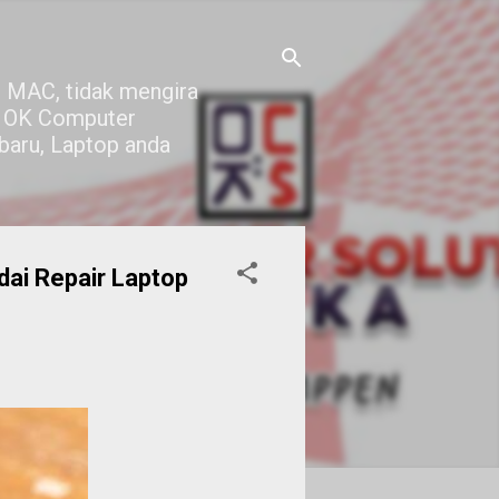
 MAC, tidak mengira
di OK Computer
 baru, Laptop anda
dai Repair Laptop