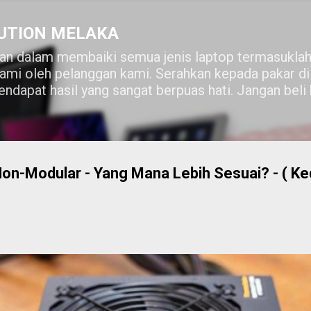
Skip to main content
UTION MELAKA
n dalam membaiki semua jenis laptop termasuklah
lami oleh pelanggan kami. Serahkan kepada pakar 
ndapat hasil yang sangat berpuas hati. Jangan beli
Non-Modular - Yang Mana Lebih Sesuai? - ( Ke