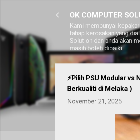
OK COMPUTER SOL
Kami mempunyai kepakara
tahap kerosakan yang dia
Solution dan anda akan me
masih boleh dibaiki.
⚡Pilih PSU Modular vs 
Berkualiti di Melaka )
November 21, 2025