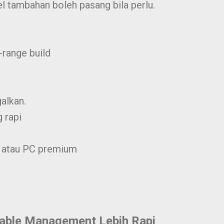
l tambahan boleh pasang bila perlu.
-range build
alkan.
 rapi
il atau PC premium
Cable Management Lebih Rapi