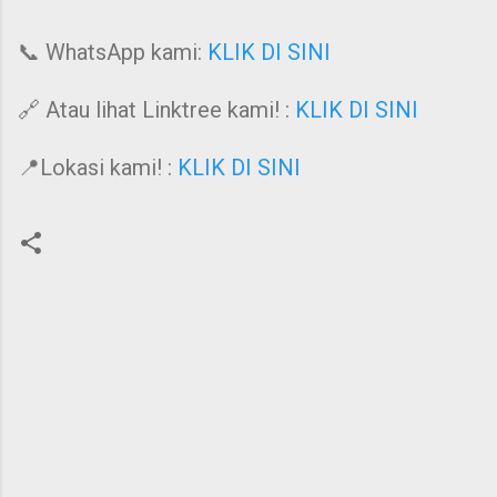
📞 WhatsApp kami:
KLIK DI SINI
🔗 Atau lihat Linktree kami! :
KLIK DI SINI
📍Lokasi kami! :
KLIK DI SINI
C
o
m
m
e
n
t