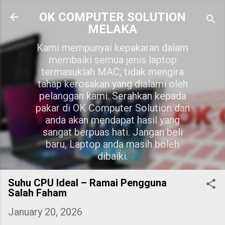
Skip to main content
OK COMPUTER SOLUTION
MELAKA
Kami mempunyai kepakaran dalam
membaiki semua jenis laptop
termasuklah MAC, tidak mengira
tahap kerosakan yang dialami oleh
pelanggan kami. Serahkan kepada
pakar di OK Computer Solution dan
anda akan mendapat hasil yang
sangat berpuas hati. Jangan beli
baru, Laptop anda masih boleh
dibaiki.
Suhu CPU Ideal – Ramai Pengguna
Salah Faham
January 20, 2026