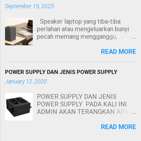
September 19, 2025
leceh dan berasa kurang cekap
ketika menggunakan suatu
Speaker laptop yang tiba-tiba
software. Contohnya, anda perlu
perlahan atau mengeluarkan bunyi
tekan butang kiri mouse untuk
pecah memang mengganggu,
menyalin teks, ataupun anda perlu
terutamanya bila menonton video
menggunakan mouse untuk
atau menghadiri mesyuarat dalam
READ MORE
menekan butang-butang seperti
talian. Namun, jangan terus anggap
bold atau besarkan tulisan.
ia rosak teruk - kadang-kadang
Alangkah mudahnya jika kita tahu
POWER SUPPLY DAN JENIS POWER SUPPLY
puncanya mudah sahaja. Beberapa
keyboard shortcut untuk windows
January 12, 2020
sebab utama speaker laptop
ni. Namun, sistem operasi Windows
bermasalah: Debu atau kotoran
telah menyediakan feature yang
POWER SUPPLY DAN JENIS
pada grill speaker. Habuk yang
sangat berguna iaitu keyboard
POWER SUPPLY PADA KALI INI
terkumpul boleh menghalang
shortcut untuk memudahkan anda
ADMIN AKAN TERANGKAN APA
keluaran bunyi dengan jelas. Setting
menyiapkan kerja-kerja. Kami telah
ITU POWER SUPPLY DAN JENIS
audio atau driver rosak. Kesilapan
mengumpulkan sebanyak 50
POWER SUPPLY. RAMAI MASIH
READ MORE
konfigurasi atau driver yang
gabungan keyboard shortcut yang
TIDAK TAHU POWER SUPPLY DAN
outdated boleh menjejaskan kualiti
kami fikir dapat membantu anda