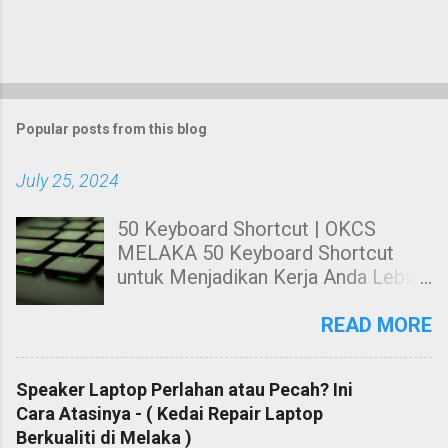
Popular posts from this blog
July 25, 2024
50 Keyboard Shortcut | OKCS
MELAKA 50 Keyboard Shortcut
untuk Menjadikan Kerja Anda Lebih
Cekap. Hai! Harini kami nak share
kepada anda tentang Keyboard
READ MORE
Shortcut Untuk windows. 50
Keyboard Shortcut PC untuk
Speaker Laptop Perlahan atau Pecah? Ini
Menjadikan Kerja Anda Lebih Cekap
Cara Atasinya - ( Kedai Repair Laptop
Membuat kerja dengan
Berkualiti di Melaka )
menggunakan mouse sahaja sangat