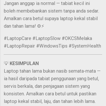
Jangan anggap ia normal — tabiat kecil ini
boleh membebankan sistem tanpa anda sedar.
Amalkan cara betul supaya laptop kekal stabil
dan tahan lama! ⚙️⚡
#LaptopCare #LaptopSlow #OKCSMelaka
#LaptopRepair #WindowsTips #SystemHealth
💡
KESIMPULAN
Laptop tahan lama bukan nasib semata-mata —
ia hasil daripada tabiat penggunaan yang betul,
servis berkala, dan penjagaan sistem yang
konsisten. Amalkan cara betul untuk pastikan
laptop kekal stabil, laju, dan tahan lebih lama.