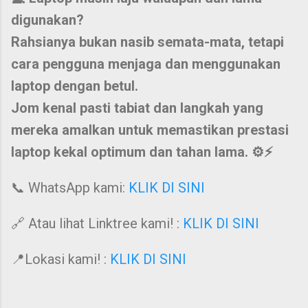
digunakan?
Rahsianya bukan nasib semata-mata, tetapi
cara pengguna menjaga dan menggunakan
laptop dengan betul.
Jom kenal pasti tabiat dan langkah yang
mereka amalkan untuk memastikan prestasi
laptop kekal optimum dan tahan lama. ⚙️⚡
📞 WhatsApp kami:
KLIK DI SINI
🔗 Atau lihat Linktree kami! :
KLIK DI SINI
📍Lokasi kami! :
KLIK DI SINI