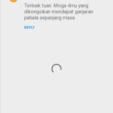
Terbaik tuan. Moga ilmu yang
o
dikongsikan mendapat ganjaran
m
pahala sepanjang masa.
m
e
REPLY
n
t
s