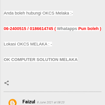
Anda boleh hubungi OKCS Melaka :-
06-2400515 / 0186614745 (
Whatapps
Pun boleh )
Lokasi OKCS MELAKA :
-
OK COMPUTER SOLUTION MELAKA
Faizul
8 June 2021 at 08:23
C