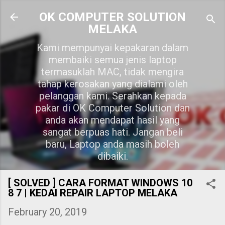
Skip to main content
OK COMPUTER SOLUTION
MELAKA
Kami mempunyai kepakaran dalam
membaiki semua jenis laptop
termasuklah MAC, tidak mengira
tahap kerosakan yang dialami oleh
pelanggan kami. Serahkan kepada
pakar di OK Computer Solution dan
anda akan mendapat hasil yang
sangat berpuas hati. Jangan beli
baru, Laptop anda masih boleh
dibaiki.
[ SOLVED ] CARA FORMAT WINDOWS 10
8 7 | KEDAI REPAIR LAPTOP MELAKA
February 20, 2019