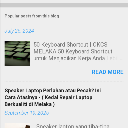
P
o
Popular posts from this blog
s
t
a
July 25, 2024
C
50 Keyboard Shortcut | OKCS
o
MELAKA 50 Keyboard Shortcut
m
untuk Menjadikan Kerja Anda Lebih
m
Cekap. Hai! Harini kami nak share
e
kepada anda tentang Keyboard
READ MORE
n
Shortcut Untuk windows. 50
t
Keyboard Shortcut PC untuk
Speaker Laptop Perlahan atau Pecah? Ini
Menjadikan Kerja Anda Lebih Cekap
Cara Atasinya - ( Kedai Repair Laptop
Membuat kerja dengan
Berkualiti di Melaka )
menggunakan mouse sahaja sangat
September 19, 2025
leceh dan berasa kurang cekap
ketika menggunakan suatu
Speaker laptop yang tiba-tiba
software. Contohnya, anda perlu